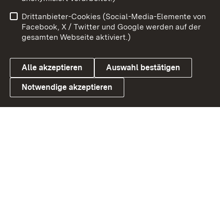
Impressum
Kontakt
Drittanbieter-Cookies (Social-Media-Elemente von
Benutzungshinweise
Barrierefreiheit
Facebook, X / Twitter und Google werden auf der
gesamten Webseite aktiviert.)
Datenschutz
Cookies
Alle akzeptieren
Auswahl bestätigen
Notwendige akzeptieren
Link zum Landesportal