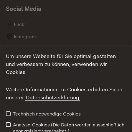
Social Media
Flickr
Instagram
LinkedIn
Um unsere Webseite für Sie optimal gestalten
Mastodon
und verbessern zu können, verwenden wir
Cookies.
Messenger
Social Wall
Weitere Informationen zu Cookies erhalten Sie in
unserer
Datenschutzerklärung
.
X / Twitter
Youtube
Technisch notwendige Cookies
Analyse-Cookies (Die Daten werden ausschließlich
Zum 
anonymisiert verarbeitet.)