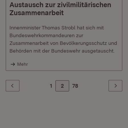
Austausch zur zivilmilitärischen
Zusammenarbeit
Innenminister Thomas Strobl hat sich mit
Bundeswehrkommandeuren zur
Zusammenarbeit von Bevölkerungsschutz und
Behörden mit der Bundeswehr ausgetauscht.
Mehr
1
2
Zur letzte Seite
78
Zurück
Weiter