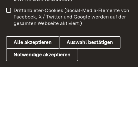
Impressum
Kontakt
Drittanbieter-Cookies (Social-Media-Elemente von
Benutzungshinweise
Barrierefreiheit
Facebook, X / Twitter und Google werden auf der
gesamten Webseite aktiviert.)
Datenschutz
Cookies
Alle akzeptieren
Auswahl bestätigen
Notwendige akzeptieren
Link zum Landesportal