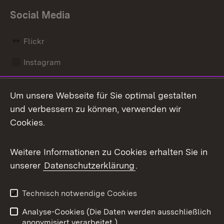
Social Media
Flickr
Instagram
LinkedIn
Um unsere Webseite für Sie optimal gestalten
Mastodon
und verbessern zu können, verwenden wir
Cookies.
Messenger
Social Wall
Weitere Informationen zu Cookies erhalten Sie in
unserer
Datenschutzerklärung
.
X / Twitter
Youtube
Technisch notwendige Cookies
Analyse-Cookies (Die Daten werden ausschließlich
Zum 
anonymisiert verarbeitet.)