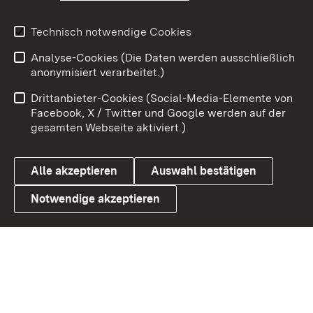
Youtube
Technisch notwendige Cookies
Analyse-Cookies (Die Daten werden ausschließlich
Zum 
anonymisiert verarbeitet.)
Impressum
Kontakt
Drittanbieter-Cookies (Social-Media-Elemente von
Benutzungshinweise
Barrierefreiheit
Facebook, X / Twitter und Google werden auf der
gesamten Webseite aktiviert.)
Datenschutz
Cookies
Alle akzeptieren
Auswahl bestätigen
Notwendige akzeptieren
Link zum Landesportal