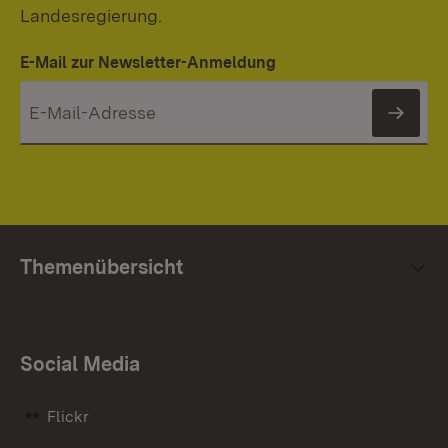
Landesregierung.
E-Mail zur Newsletter-Anmeldung
News
Themenübersicht
Social Media
Flickr