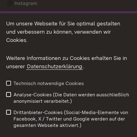
Instagram
LinkedIn
Um unsere Webseite für Sie optimal gestalten
Mastodon
und verbessern zu können, verwenden wir
Cookies.
Messenger
Social Wall
Weitere Informationen zu Cookies erhalten Sie in
unserer
Datenschutzerklärung
.
X / Twitter
Youtube
Technisch notwendige Cookies
Analyse-Cookies (Die Daten werden ausschließlich
Zum 
anonymisiert verarbeitet.)
Impressum
Kontakt
Drittanbieter-Cookies (Social-Media-Elemente von
Benutzungshinweise
Barrierefreiheit
Facebook, X / Twitter und Google werden auf der
gesamten Webseite aktiviert.)
Datenschutz
Cookies