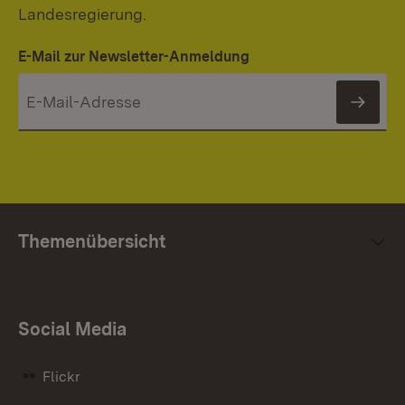
Landesregierung.
E-Mail zur Newsletter-Anmeldung
News
Themenübersicht
Social Media
Flickr