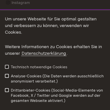
Instagram
LinkedIn
Um unsere Webseite für Sie optimal gestalten
Mastodon
und verbessern zu können, verwenden wir
Cookies.
Messenger
Social Wall
Weitere Informationen zu Cookies erhalten Sie in
unserer
Datenschutzerklärung
.
X / Twitter
Youtube
Technisch notwendige Cookies
Analyse-Cookies (Die Daten werden ausschließlich
Zum 
anonymisiert verarbeitet.)
Impressum
Kontakt
Drittanbieter-Cookies (Social-Media-Elemente von
Benutzungshinweise
Barrierefreiheit
Facebook, X / Twitter und Google werden auf der
gesamten Webseite aktiviert.)
Datenschutz
Cookies