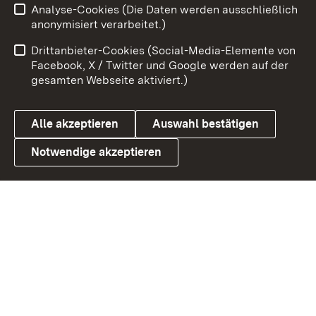
Analyse-Cookies (Die Daten werden ausschließlich
Zum 
anonymisiert verarbeitet.)
Impressum
Kontakt
Drittanbieter-Cookies (Social-Media-Elemente von
Benutzungshinweise
Barrierefreiheit
Facebook, X / Twitter und Google werden auf der
gesamten Webseite aktiviert.)
Datenschutz
Cookies
Alle akzeptieren
Auswahl bestätigen
Notwendige akzeptieren
Link zum Landesportal