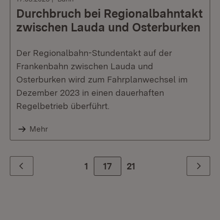
Durchbruch bei Regionalbahntakt
zwischen Lauda und Osterburken
Der Regionalbahn-Stundentakt auf der
Frankenbahn zwischen Lauda und
Osterburken wird zum Fahrplanwechsel im
Dezember 2023 in einen dauerhaften
Regelbetrieb überführt.
Mehr
1
17
Zur letzte Seite
21
Zurück
Weiter