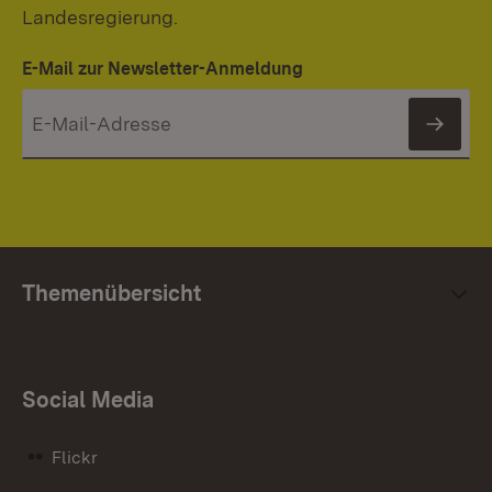
Landesregierung.
E-Mail zur Newsletter-Anmeldung
News
Themenübersicht
Social Media
Flickr