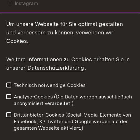
Instagram
LinkedIn
Um unsere Webseite für Sie optimal gestalten
Mastodon
und verbessern zu können, verwenden wir
Cookies.
Messenger
Social Wall
Weitere Informationen zu Cookies erhalten Sie in
unserer
Datenschutzerklärung
.
X / Twitter
Youtube
Technisch notwendige Cookies
Analyse-Cookies (Die Daten werden ausschließlich
Zum 
anonymisiert verarbeitet.)
Impressum
Kontakt
Drittanbieter-Cookies (Social-Media-Elemente von
Benutzungshinweise
Barrierefreiheit
Facebook, X / Twitter und Google werden auf der
gesamten Webseite aktiviert.)
Datenschutz
Cookies