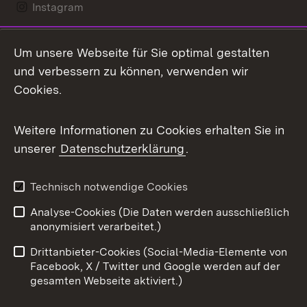
Instagram
LinkedIn
Um unsere Webseite für Sie optimal gestalten
Mastodon
und verbessern zu können, verwenden wir
Cookies.
Messenger
Social Wall
Weitere Informationen zu Cookies erhalten Sie in
unserer
Datenschutzerklärung
.
X / Twitter
Youtube
Technisch notwendige Cookies
Analyse-Cookies (Die Daten werden ausschließlich
Zum 
anonymisiert verarbeitet.)
Impressum
Kontakt
Drittanbieter-Cookies (Social-Media-Elemente von
Benutzungshinweise
Barrierefreiheit
Facebook, X / Twitter und Google werden auf der
gesamten Webseite aktiviert.)
Datenschutz
Cookies