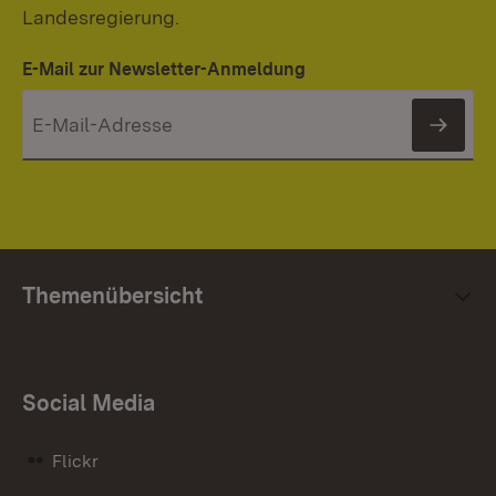
Landesregierung.
E-Mail zur Newsletter-Anmeldung
News
Themenübersicht
Social Media
Flickr