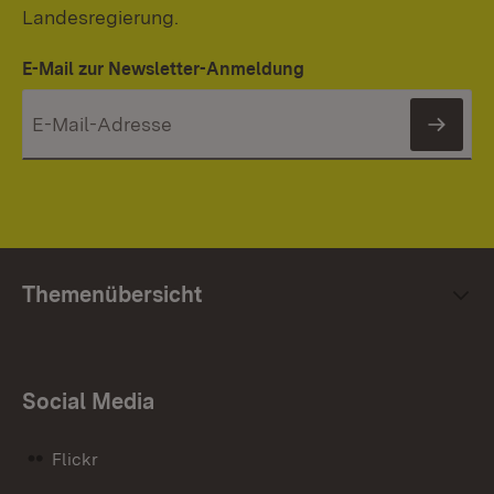
Landesregierung.
E-Mail zur Newsletter-Anmeldung
News
Themenübersicht
Social Media
Flickr