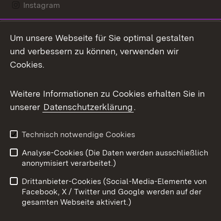
Instagram
LinkedIn
Um unsere Webseite für Sie optimal gestalten
Mastodon
und verbessern zu können, verwenden wir
Cookies.
Messenger
Social Wall
Weitere Informationen zu Cookies erhalten Sie in
unserer
Datenschutzerklärung
.
X / Twitter
Youtube
Technisch notwendige Cookies
Analyse-Cookies (Die Daten werden ausschließlich
Zum 
anonymisiert verarbeitet.)
Impressum
Kontakt
Drittanbieter-Cookies (Social-Media-Elemente von
Benutzungshinweise
Barrierefreiheit
Facebook, X / Twitter und Google werden auf der
gesamten Webseite aktiviert.)
Datenschutz
Cookies