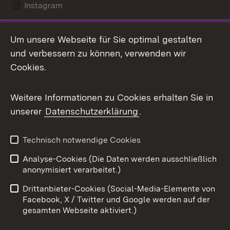
Instagram
LinkedIn
Um unsere Webseite für Sie optimal gestalten
Mastodon
und verbessern zu können, verwenden wir
Cookies.
Messenger
Social Wall
Weitere Informationen zu Cookies erhalten Sie in
unserer
Datenschutzerklärung
.
X / Twitter
Youtube
Technisch notwendige Cookies
Analyse-Cookies (Die Daten werden ausschließlich
Zum 
anonymisiert verarbeitet.)
Impressum
Kontakt
Drittanbieter-Cookies (Social-Media-Elemente von
Benutzungshinweise
Barrierefreiheit
Facebook, X / Twitter und Google werden auf der
gesamten Webseite aktiviert.)
Datenschutz
Cookies