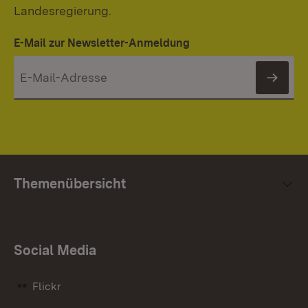
Landesregierung.
E-Mail zur Newsletter-Anmeldung
News
Themenübersicht
Social Media
Flickr