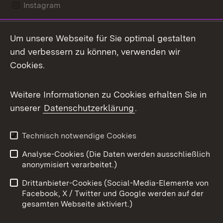
Instagram
LinkedIn
Um unsere Webseite für Sie optimal gestalten
Mastodon
und verbessern zu können, verwenden wir
Cookies.
Messenger
Social Wall
Weitere Informationen zu Cookies erhalten Sie in
unserer
Datenschutzerklärung
.
X / Twitter
Youtube
Technisch notwendige Cookies
Analyse-Cookies (Die Daten werden ausschließlich
Zum 
anonymisiert verarbeitet.)
Impressum
Kontakt
Drittanbieter-Cookies (Social-Media-Elemente von
Benutzungshinweise
Barrierefreiheit
Facebook, X / Twitter und Google werden auf der
gesamten Webseite aktiviert.)
Datenschutz
Cookies