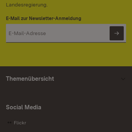
Landesregierung.
E-Mail zur Newsletter-Anmeldung
News
Themenübersicht
Social Media
Flickr