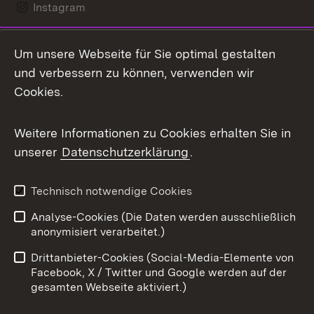
Instagram
LinkedIn
Um unsere Webseite für Sie optimal gestalten
Mastodon
und verbessern zu können, verwenden wir
Cookies.
Messenger
Social Wall
Weitere Informationen zu Cookies erhalten Sie in
unserer
Datenschutzerklärung
.
X / Twitter
Youtube
Technisch notwendige Cookies
Analyse-Cookies (Die Daten werden ausschließlich
Zum 
anonymisiert verarbeitet.)
Impressum
Kontakt
Drittanbieter-Cookies (Social-Media-Elemente von
Benutzungshinweise
Barrierefreiheit
Facebook, X / Twitter und Google werden auf der
gesamten Webseite aktiviert.)
Datenschutz
Cookies