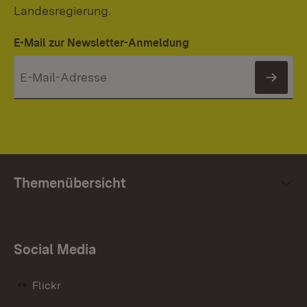
Landesregierung.
E-Mail zur Newsletter-Anmeldung
News
Themenübersicht
Social Media
Flickr