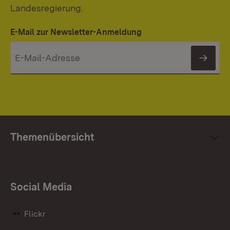
Landesregierung.
E-Mail zur Newsletter-Anmeldung
News
Themenübersicht
Social Media
Flickr