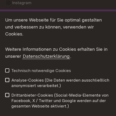
Instagram
LinkedIn
Um unsere Webseite für Sie optimal gestalten
Mastodon
und verbessern zu können, verwenden wir
Cookies.
Messenger
Social Wall
Weitere Informationen zu Cookies erhalten Sie in
unserer
Datenschutzerklärung
.
X / Twitter
Youtube
Technisch notwendige Cookies
Analyse-Cookies (Die Daten werden ausschließlich
Zum 
anonymisiert verarbeitet.)
Impressum
Kontakt
Drittanbieter-Cookies (Social-Media-Elemente von
Benutzungshinweise
Barrierefreiheit
Facebook, X / Twitter und Google werden auf der
gesamten Webseite aktiviert.)
Datenschutz
Cookies