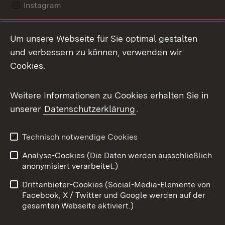
Instagram
LinkedIn
Um unsere Webseite für Sie optimal gestalten
Mastodon
und verbessern zu können, verwenden wir
Cookies.
Messenger
Social Wall
Weitere Informationen zu Cookies erhalten Sie in
unserer
Datenschutzerklärung
.
X / Twitter
Youtube
Technisch notwendige Cookies
Analyse-Cookies (Die Daten werden ausschließlich
Zum 
anonymisiert verarbeitet.)
Impressum
Kontakt
Drittanbieter-Cookies (Social-Media-Elemente von
Benutzungshinweise
Barrierefreiheit
Facebook, X / Twitter und Google werden auf der
gesamten Webseite aktiviert.)
Datenschutz
Cookies