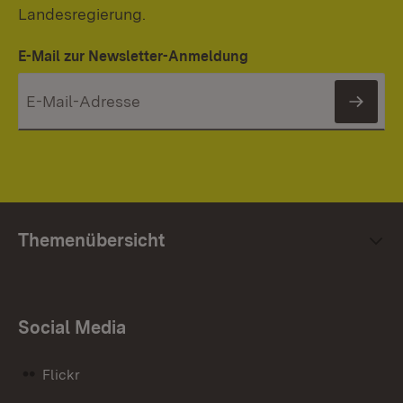
Landesregierung.
E-Mail zur Newsletter-Anmeldung
News
Themenübersicht
Social Media
Flickr