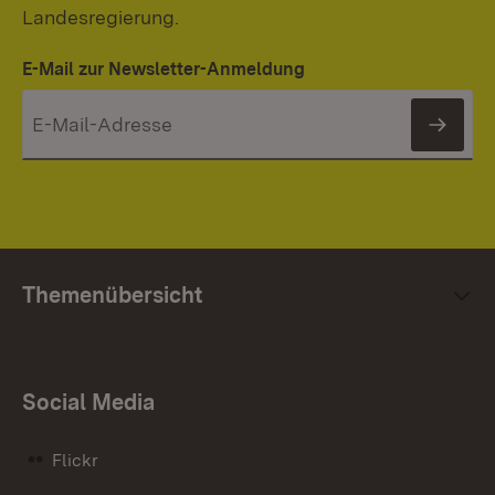
Landesregierung.
E-Mail zur Newsletter-Anmeldung
News
Themenübersicht
Social Media
Flickr