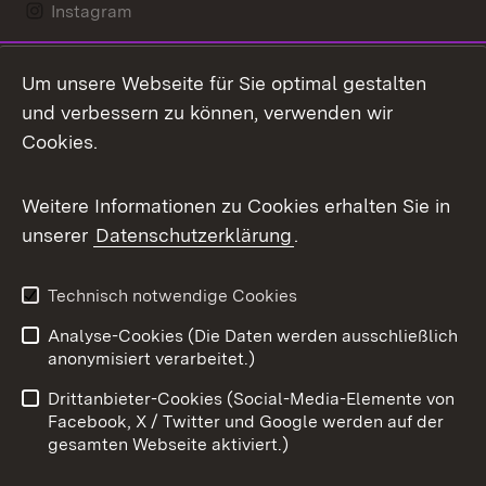
Instagram
LinkedIn
Um unsere Webseite für Sie optimal gestalten
Mastodon
und verbessern zu können, verwenden wir
Cookies.
Messenger
Social Wall
Weitere Informationen zu Cookies erhalten Sie in
unserer
Datenschutzerklärung
.
X / Twitter
Youtube
Technisch notwendige Cookies
Analyse-Cookies (Die Daten werden ausschließlich
Zum 
anonymisiert verarbeitet.)
Impressum
Kontakt
Drittanbieter-Cookies (Social-Media-Elemente von
Benutzungshinweise
Barrierefreiheit
Facebook, X / Twitter und Google werden auf der
gesamten Webseite aktiviert.)
Datenschutz
Cookies