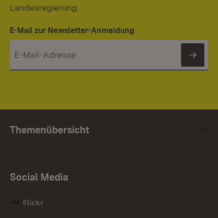
Landesregierung.
E-Mail zur Newsletter-Anmeldung
News
Themenübersicht
Social Media
Flickr