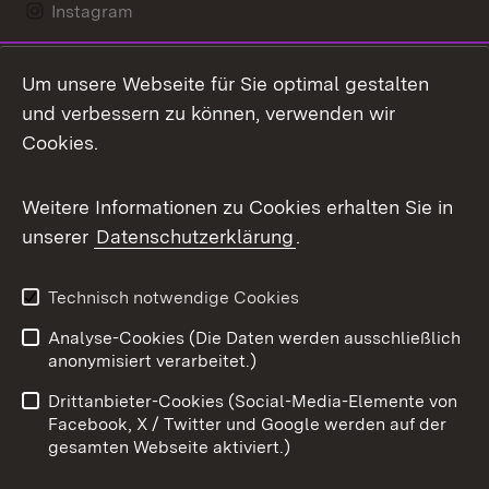
Instagram
LinkedIn
Um unsere Webseite für Sie optimal gestalten
Mastodon
und verbessern zu können, verwenden wir
Cookies.
Messenger
Social Wall
Weitere Informationen zu Cookies erhalten Sie in
unserer
Datenschutzerklärung
.
X / Twitter
Youtube
Technisch notwendige Cookies
Analyse-Cookies (Die Daten werden ausschließlich
Zum 
anonymisiert verarbeitet.)
Impressum
Kontakt
Drittanbieter-Cookies (Social-Media-Elemente von
Benutzungshinweise
Barrierefreiheit
Facebook, X / Twitter und Google werden auf der
gesamten Webseite aktiviert.)
Datenschutz
Cookies