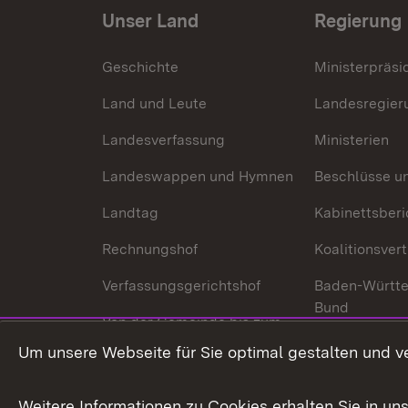
Unser Land
Regierung
Geschichte
Ministerpräsi
Land und Leute
Landesregier
Landesverfassung
Ministerien
Landeswappen und Hymnen
Beschlüsse u
Landtag
Kabinettsberi
Rechnungshof
Koalitionsver
Verfassungsgerichtshof
Baden-Württ
Bund
Von der Gemeinde bis zum
Ministerium
In Europa und
Um unsere Webseite für Sie optimal gestalten und v
Traditionen
Weitere Informationen zu Cookies erhalten Sie in un