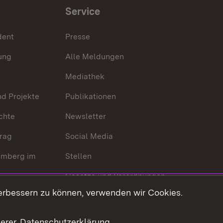
Service
dent
Presse
ung
Alle Meldungen
Mediathek
nd Projekte
Publikationen
chte
Newsletter
trag
Social Media
emberg im
Stellen
Gesetze und Verordnungen
 der Welt
erbessern zu können, verwenden wir Cookies.
Gesetzblatt
Ansprechpartner
serer
Datenschutzerklärung
.