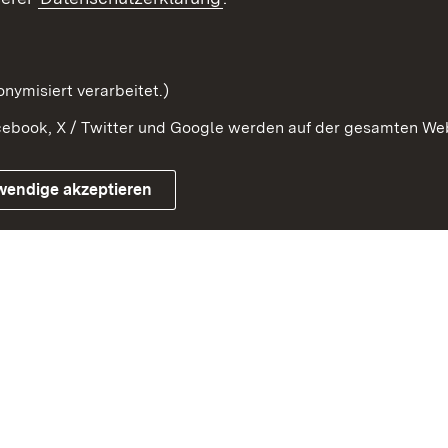
Kontaktformular
Serviceportal
nymisiert verarbeitet.)
ebook, X / Twitter und Google werden auf der gesamten Webs
Impressum
Kontakt
Benutzungshinwe
wendige akzeptieren