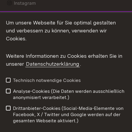
Instagram
LinkedIn
Um unsere Webseite für Sie optimal gestalten
Mastodon
und verbessern zu können, verwenden wir
Cookies.
Messenger
Social Wall
Weitere Informationen zu Cookies erhalten Sie in
unserer
Datenschutzerklärung
.
X / Twitter
Youtube
Technisch notwendige Cookies
Analyse-Cookies (Die Daten werden ausschließlich
Zum 
anonymisiert verarbeitet.)
Impressum
Kontakt
Drittanbieter-Cookies (Social-Media-Elemente von
Benutzungshinweise
Barrierefreiheit
Facebook, X / Twitter und Google werden auf der
gesamten Webseite aktiviert.)
Datenschutz
Cookies