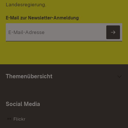
Landesregierung.
E-Mail zur Newsletter-Anmeldung
News
Themenübersicht
Social Media
Flickr