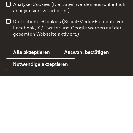
Analyse-Cookies (Die Daten werden ausschließlich
Zum 
anonymisiert verarbeitet.)
Impressum
Kontakt
Drittanbieter-Cookies (Social-Media-Elemente von
Benutzungshinweise
Barrierefreiheit
Facebook, X / Twitter und Google werden auf der
gesamten Webseite aktiviert.)
Datenschutz
Cookies
Alle akzeptieren
Auswahl bestätigen
Notwendige akzeptieren
Link zum Landesportal