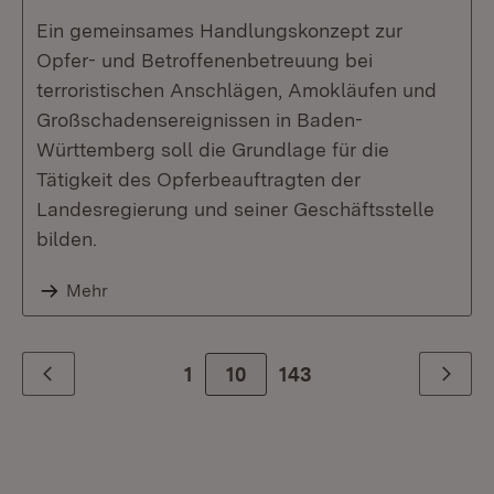
Ein gemeinsames Handlungskonzept zur
Opfer- und Betroffenenbetreuung bei
terroristischen Anschlägen, Amokläufen und
Großschadensereignissen in Baden-
Württemberg soll die Grundlage für die
Tätigkeit des Opferbeauftragten der
Landesregierung und seiner Geschäftsstelle
bilden.
Mehr
1
10
Zur letzte Seite
143
Zurück
Weiter