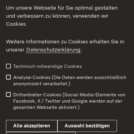
LinkedIn
Um unsere Webseite für Sie optimal gestalten
Mastodon
und verbessern zu können, verwenden wir
Cookies.
Messenger
Social Wall
Weitere Informationen zu Cookies erhalten Sie in
unserer
Datenschutzerklärung
.
X / Twitter
Youtube
Technisch notwendige Cookies
Analyse-Cookies (Die Daten werden ausschließlich
Zum 
anonymisiert verarbeitet.)
Impressum
Kontakt
Drittanbieter-Cookies (Social-Media-Elemente von
Benutzungshinweise
Barrierefreiheit
Facebook, X / Twitter und Google werden auf der
gesamten Webseite aktiviert.)
Datenschutz
Cookies
Alle akzeptieren
Auswahl bestätigen