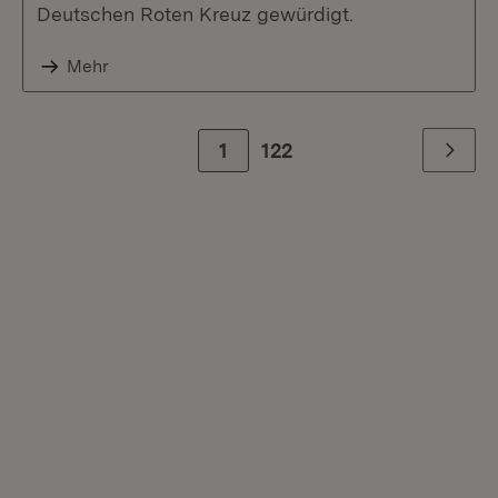
Deutschen Roten Kreuz gewürdigt.
Mehr
1
Zur letzte Seite
122
Weiter