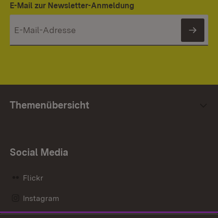
E-Mail zur Newsletter-Anmeldung
News
Themenübersicht
Social Media
Flickr
Instagram