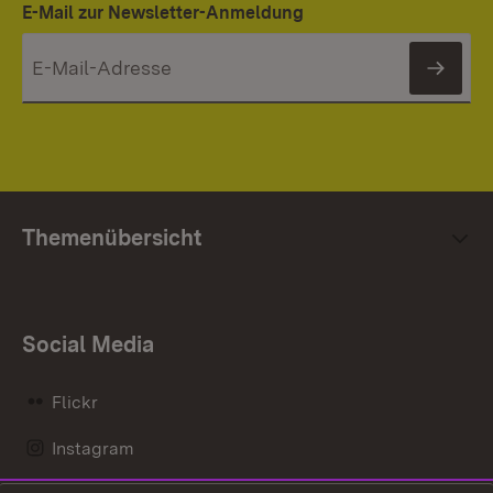
E-Mail zur Newsletter-Anmeldung
News
Themenübersicht
Social Media
Flickr
Instagram