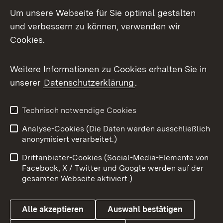
LinkedIn
Um unsere Webseite für Sie optimal gestalten
Mastodon
und verbessern zu können, verwenden wir
Cookies.
Messenger
Social Wall
Weitere Informationen zu Cookies erhalten Sie in
unserer
Datenschutzerklärung
.
X / Twitter
Youtube
Technisch notwendige Cookies
Analyse-Cookies (Die Daten werden ausschließlich
Zum 
anonymisiert verarbeitet.)
Impressum
Kontakt
Drittanbieter-Cookies (Social-Media-Elemente von
Benutzungshinweise
Barrierefreiheit
Facebook, X / Twitter und Google werden auf der
gesamten Webseite aktiviert.)
Datenschutz
Cookies
Alle akzeptieren
Auswahl bestätigen