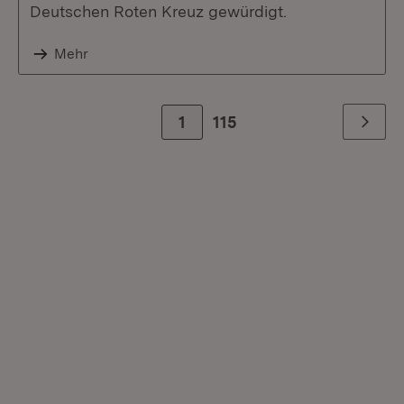
Deutschen Roten Kreuz gewürdigt.
Mehr
1
Zur letzte Seite
115
Weiter