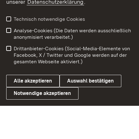
unserer
Datenschutzerklärung
.
X / Twitter
Youtube
Technisch notwendige Cookies
Analyse-Cookies (Die Daten werden ausschließlich
Zum 
anonymisiert verarbeitet.)
Impressum
Kontakt
Drittanbieter-Cookies (Social-Media-Elemente von
Benutzungshinweise
Barrierefreiheit
Facebook, X / Twitter und Google werden auf der
gesamten Webseite aktiviert.)
Datenschutz
Cookies
Alle akzeptieren
Auswahl bestätigen
Notwendige akzeptieren
Link zum Landesportal