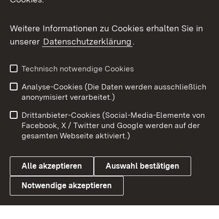
Messenger
Social Wall
Weitere Informationen zu Cookies erhalten Sie in
unserer
Datenschutzerklärung
.
X / Twitter
Youtube
Technisch notwendige Cookies
Analyse-Cookies (Die Daten werden ausschließlich
Zum 
anonymisiert verarbeitet.)
Impressum
Kontakt
Drittanbieter-Cookies (Social-Media-Elemente von
Benutzungshinweise
Barrierefreiheit
Facebook, X / Twitter und Google werden auf der
gesamten Webseite aktiviert.)
Datenschutz
Cookies
Alle akzeptieren
Auswahl bestätigen
Notwendige akzeptieren
Link zum Landesportal