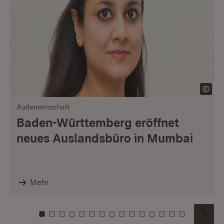
Außenwirtschaft
Baden-Württemberg eröffnet
neues Auslandsbüro in Mumbai
Mehr
Zu Kachel: 0
Zu Kachel: 1
Zu Kachel: 2
Zu Kachel: 3
Zu Kachel: 4
Zu Kachel: 5
Zu Kachel: 6
Zu Kachel: 7
Zu Kachel: 8
Zu Kachel: 9
Zu Kachel: 10
Zu Kachel: 11
Zu Kachel: 12
Zu Kachel: 1
Zu Kachel