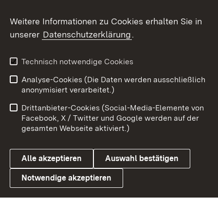
Social Wall
Weitere Informationen zu Cookies erhalten Sie in
unserer
Datenschutzerklärung
.
X / Twitter
Youtube
Technisch notwendige Cookies
Analyse-Cookies (Die Daten werden ausschließlich
Zum 
anonymisiert verarbeitet.)
Impressum
Kontakt
Drittanbieter-Cookies (Social-Media-Elemente von
Benutzungshinweise
Barrierefreiheit
Facebook, X / Twitter und Google werden auf der
gesamten Webseite aktiviert.)
Datenschutz
Cookies
Alle akzeptieren
Auswahl bestätigen
Notwendige akzeptieren
Link zum Landesportal