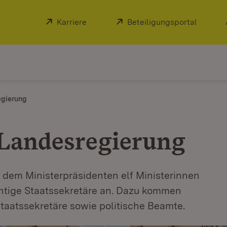
Extern:
Karriere
(Öffnet in neuem Fenster)
Extern:
Beteiligungsportal
(Öffnet
egierung
 Landesregierung
dem Ministerpräsidenten elf Ministerinnen
htige Staatssekretäre an. Dazu kommen
Staatssekretäre sowie politische Beamte.