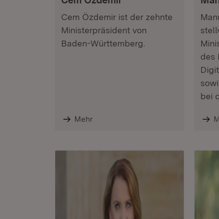
Cem Özdemir
Man
Cem Özdemir ist der zehnte
Manu
Ministerpräsident von
stel
Baden-Württemberg.
Mini
des 
Digi
sowi
bei 
Mehr
M