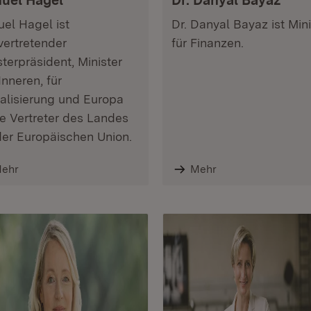
uel Hagel
Dr. Danyal Bayaz
el Hagel ist
Dr. Danyal Bayaz ist Mini
lvertretender
für Finanzen.
sterpräsident, Minister
Inneren, für
talisierung und Europa
e Vertreter des Landes
der Europäischen Union.
ehr
Mehr