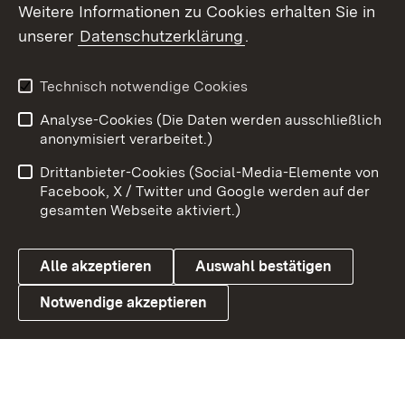
Social Wall
Weitere Informationen zu Cookies erhalten Sie in
unserer
Datenschutzerklärung
.
X / Twitter
Youtube
Technisch notwendige Cookies
Analyse-Cookies (Die Daten werden ausschließlich
Zum 
anonymisiert verarbeitet.)
Impressum
Kontakt
Drittanbieter-Cookies (Social-Media-Elemente von
Benutzungshinweise
Barrierefreiheit
Facebook, X / Twitter und Google werden auf der
gesamten Webseite aktiviert.)
Datenschutz
Cookies
Alle akzeptieren
Auswahl bestätigen
Notwendige akzeptieren
Link zum Landesportal