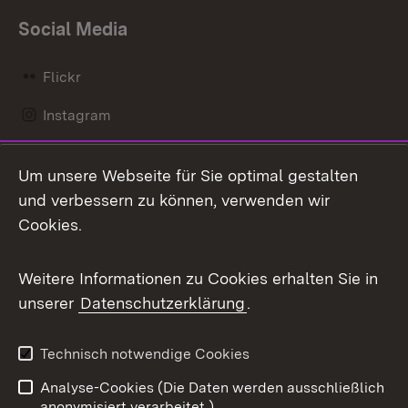
Social Media
Flickr
Instagram
LinkedIn
Um unsere Webseite für Sie optimal gestalten
Mastodon
und verbessern zu können, verwenden wir
Cookies.
Messenger
Social Wall
Weitere Informationen zu Cookies erhalten Sie in
unserer
Datenschutzerklärung
.
X / Twitter
Youtube
Technisch notwendige Cookies
Analyse-Cookies (Die Daten werden ausschließlich
Zum 
anonymisiert verarbeitet.)