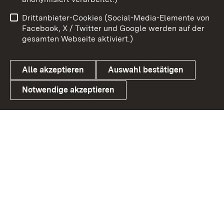
Impressum
Kontakt
Drittanbieter-Cookies (Social-Media-Elemente von
Benutzungshinweise
Barrierefreiheit
Facebook, X / Twitter und Google werden auf der
gesamten Webseite aktiviert.)
Datenschutz
Cookies
Alle akzeptieren
Auswahl bestätigen
Notwendige akzeptieren
Link zum Landesportal