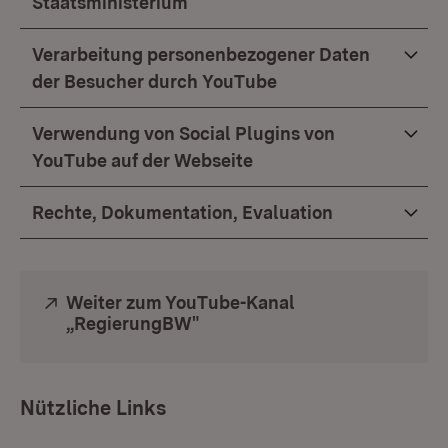
Staatsministerium
Verarbeitung personenbezogener Daten
der Besucher durch YouTube
Verwendung von Social Plugins von
YouTube auf der Webseite
Rechte, Dokumentation, Evaluation
Extern:
Weiter zum YouTube-Kanal
„RegierungBW"
(Öffnet in neuem Fenster)
Nützliche Links