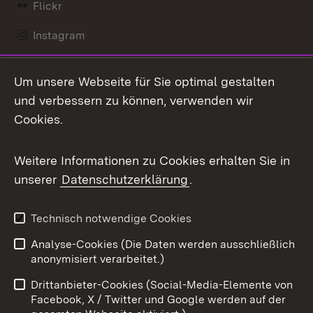
Flickr
Instagram
LinkedIn
Um unsere Webseite für Sie optimal gestalten
Mastodon
und verbessern zu können, verwenden wir
Cookies.
Messenger
Social Wall
Weitere Informationen zu Cookies erhalten Sie in
unserer
Datenschutzerklärung
.
X / Twitter
Youtube
Technisch notwendige Cookies
Analyse-Cookies (Die Daten werden ausschließlich
Zum 
anonymisiert verarbeitet.)
Impressum
Kontakt
Drittanbieter-Cookies (Social-Media-Elemente von
Benutzungshinweise
Barrierefreiheit
Facebook, X / Twitter und Google werden auf der