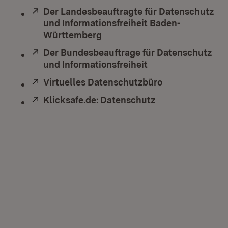
Extern:
Der Landesbeauftragte für Datenschutz
und Informationsfreiheit Baden-
Württemberg
(Öffnet in neuem Fenster)
Extern:
Der Bundesbeauftrage für Datenschutz
und Informationsfreiheit
(Öffnet in neuem F
Extern:
Virtuelles Datenschutzbüro
(Öffnet in neu
Extern:
Klicksafe.de: Datenschutz
(Öffnet in neuem