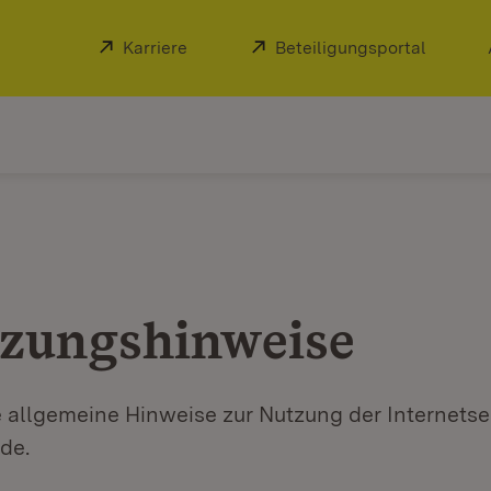
Extern:
Karriere
(Öffnet in neuem Fenster)
Extern:
Beteiligungsportal
(Öffnet
zungshinweise
e allgemeine Hinweise zur Nutzung der Internets
de.