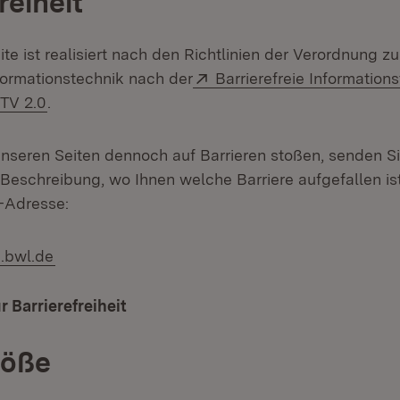
reiheit
ite ist realisiert nach den Richtlinien der Verordnung z
Extern:
nformationstechnik nach der
Barrierefreie Information
(Öffnet in neuem Fenster)
TV 2.0
.
unseren Seiten dennoch auf Barrieren stoßen, senden Si
 Beschreibung, wo Ihnen welche Barriere aufgefallen ist
-Adresse:
.bwl.de
r Barrierefreiheit
röße