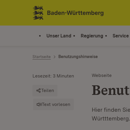
Zum Inhalt springen
Link zur Startseite
Unser Land
Regierung
Service
Startseite
Benutzungshinweise
Webseite
Lesezeit: 3 Minuten
Benut
Teilen
Text vorlesen
Hier finden Si
Württtemberg.