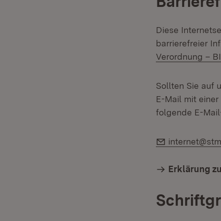
Barrieref
Diese Internetse
barrierefreier I
Verordnung – BI
Sollten Sie auf 
E-Mail mit einer
folgende E-Mail
E-Mail:
internet@stm
Erklärung zu
Schriftg