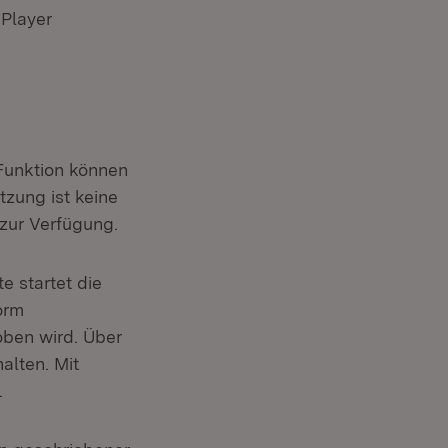
 Player
 Funktion können
utzung ist keine
 zur Verfügung.
e startet die
orm
oben wird. Über
alten. Mit
.