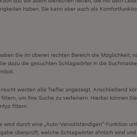
ktion soll vor allem Menschen helfen, die mit dem Les
igkeiten haben. Sie kann aber auch als Komfortfunkti
haben Sie im oberen rechten Bereich die Möglichkeit, n
ie dazu die gesuchten Schlagwörter in die Suchmaske 
ymbol.
ansicht werden alle Treffer angezeigt. Anschließend kö
iltern, um Ihre Suche zu verfeinern. Hierbei können Sie
typ filtern.
 wird durch eine „Auto-Vervollständigen“-Funktion unte
gabe überprüft, welche Schlagwörter ähnlich sind un