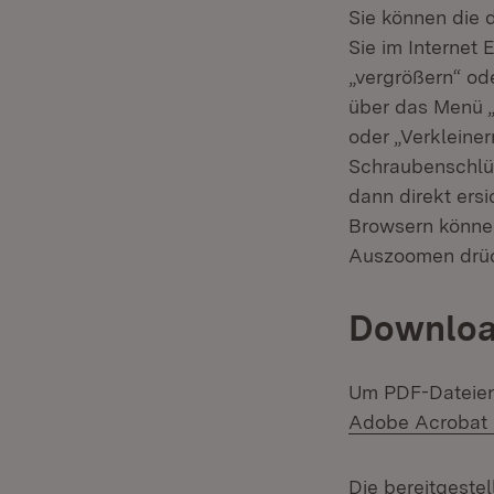
Sie können die 
Sie im Internet 
„vergrößern“ ode
über das Menü „
oder „Verkleine
Schraubenschlüs
dann direkt ers
Browsern können
Auszoomen drü
Downloa
Um PDF-Dateien 
Adobe Acrobat
Die bereitgestel