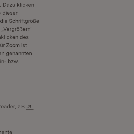
. Dazu klicken
e diesen
 die Schriftgröße
 „Vergrößern“
nklicken des
ür Zoom ist
len genannten
in- bzw.
Extern:
eader, z.B.
umente