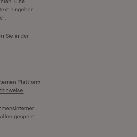
hlen. Eine
itext eingeben
e“.
n Sie in der
ternen Plattform
zhinweise
.
hmensinterner
ällen gesperrt