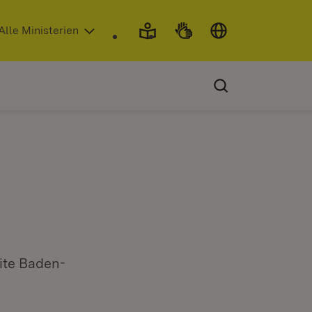
 in neuem Fenster)
Alle Ministerien
eite Baden-