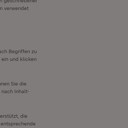
en geschriebener
on verwendet
ach Begriffen zu
ein und klicken
nnen Sie die
 nach Inhalt-
rstützt, die
d entsprechende