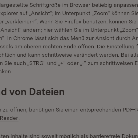
dargestellte Schriftgröße im Browser beliebig anpassen
Explorer auf „Ansicht“; im Unterpunkt „Zoom“ können Si
r „verkleinern“. Wenn Sie Firefox benutzen, können Sie
Ansicht“ ändern; hier wählen Sie im Unterpunkt „Zoom“
rn“. In Chrome lässt sich das Menü zur Ansicht durch A
sels am oberen rechten Ende öffnen. Die Einstellung f
ichtlich und kann schrittweise verändert werden. Bei al
 Sie auch „STRG“ und „+“ oder „-“ zum schrittweisen E
cken.
d von Dateien
zu öffnen, benötigen Sie einen entsprechenden PDF-R
(Öffnet in neuem Fenster)
 Reader
.
lten Inhalte sind soweit möglich als barrierefreie Dok